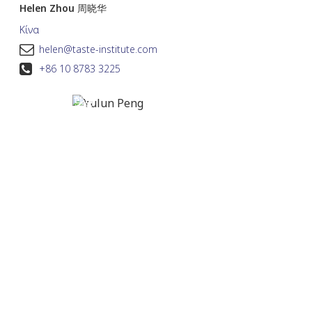
Helen Zhou 周晓华
Κίνα
helen@taste-institute.com
+86 10 8783 3225