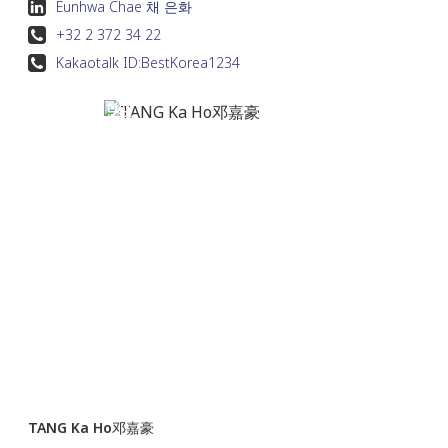
Eunhwa Chae 채 은화
+32 2 372 34 22
Kakaotalk ID:
BestKorea1234
TANG Ka Ho邓嘉豪