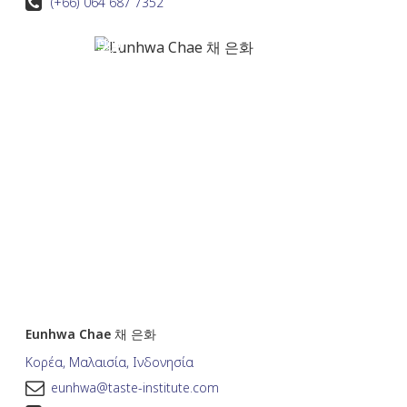
(+66) 064 687 7352
Eunhwa Chae 채 은화
Κορέα, Μαλαισία, Ινδονησία
eunhwa@taste-institute.com