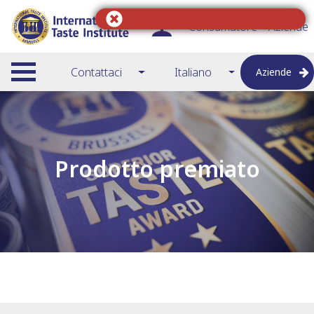
Consumatore
Aziende
Contattaci
Italiano
Aziende
Prodotto premiato