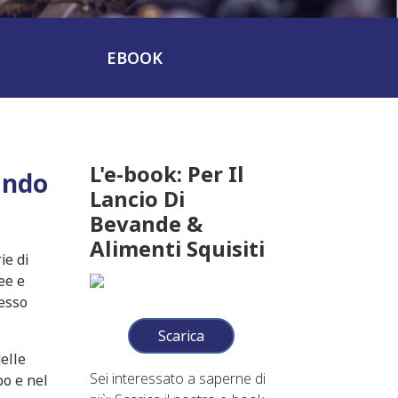
EBOOK
L'e-book: Per Il
ando
Lancio Di
Bevande &
Alimenti Squisiti
ie di
ee e
cesso
Scarica
elle
Sei interessato a saperne di
po e nel