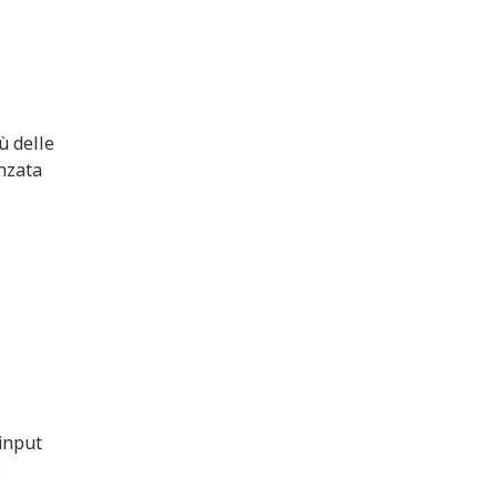
ù delle
enzata
 input
: