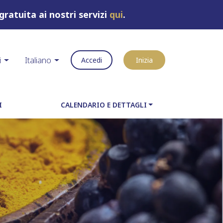
gratuita ai nostri servizi
qui
.
i
Italiano
Accedi
Inizia
I
CALENDARIO E DETTAGLI