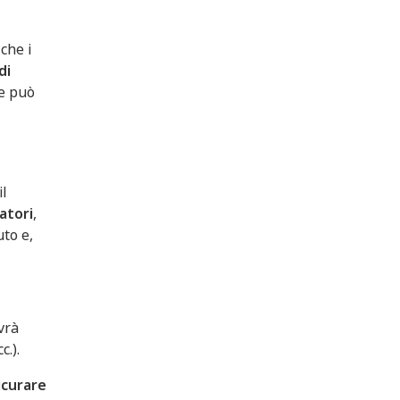
che i
di
le può
il
atori
,
uto e,
vrà
c.).
icurare