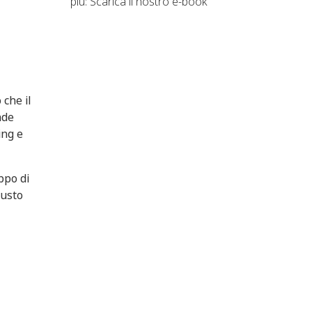
più: Scarica il nostro e-book
 che il
nde
ing e
ppo di
gusto