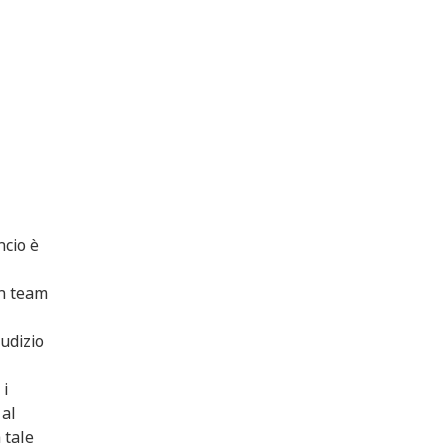
ncio è
un team
iudizio
i
 al
 tale