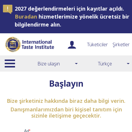
2027 değerlendirmeleri için kayıtlar açıldı.
Buradan
hizmetlerimize yönelik ücretsiz bir
bilgilendirme alın.
Tüketiciler
Şirketler
Bize ulaşın
Türkçe
Başlayın
Bize şirketiniz hakkında biraz daha bilgi verin.
Danışmanlarımızdan biri kişisel tanıtım için
sizinle iletişime geçecektir.