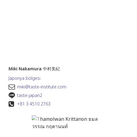
Miki Nakamura 中村美紀
Japonya bölgesi
miki@taste-institute.com
taste-japan2
+81 3 4510 2763