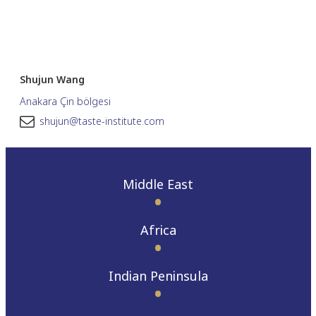
Shujun Wang
Anakara Çin bölgesi
shujun@taste-institute.com
Middle East
Africa
Indian Peninsula