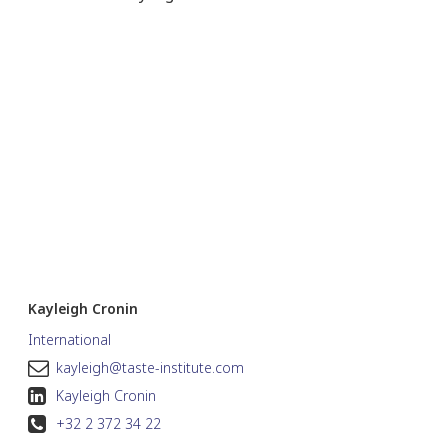
Kayleigh Cronin
International
kayleigh@taste-institute.com
Kayleigh Cronin
+32 2 372 34 22