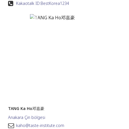
Kakaotalk ID:
BestKorea1234
TANG Ka Ho邓嘉豪
Anakara Çin bölgesi
kaho@taste-institute.com