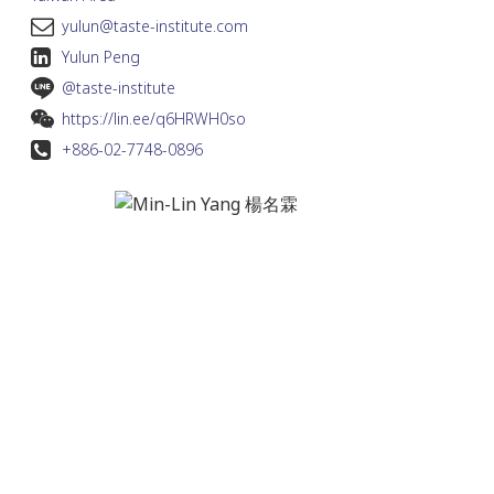
yulun@taste-institute.com
Yulun Peng
@taste-institute
https://lin.ee/q6HRWH0so
+886-02-7748-0896