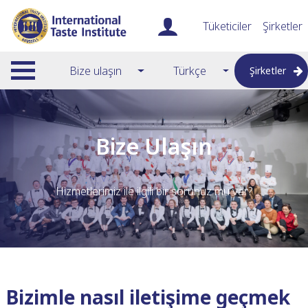
Tüketiciler
Şirketler
Bize ulaşın
Türkçe
Şirketler
Bize Ulaşın
Hizmetlerimiz ile ilgili bir sorunuz mu var?
Bizimle nasıl iletişime geçmek