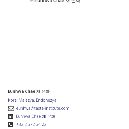
Eunhwa Chae 채 은화
Kore, Malezya, Endonezya
eunhwa@taste-institute.com
Eunhwa Chae 채 은화
+32 2 372 34 22