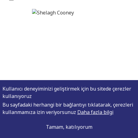
Kullanıcı deneyiminizi geliştirmek için bu sitede çerezler
kullanıyoruz
Bu sayfadaki herhangi bir bağlantıyı tıklatarak, çerezleri
Shelagh Cooney
kullanmamıza izin veriyorsunuz
Daha fazla bilgi
Marketing Manager
Tamam, katılıyorum
shelagh@taste-institute.com
Shelagh Cooney