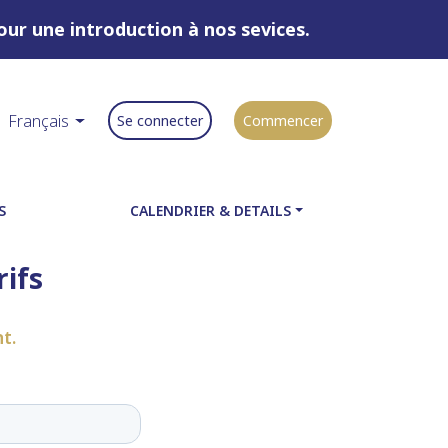
ur une introduction à nos sevices.
Français
Se connecter
Commencer
S
CALENDRIER & DETAILS
rifs
t.