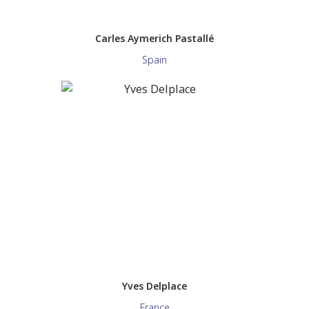
Carles Aymerich Pastallé
Spain
Yves Delplace
France